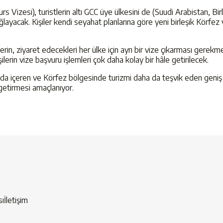
ours Vizesi), turistlerin altı GCC üye ülkesini de (Suudi Arabistan, 
layacak. Kişiler kendi seyahat planlarına göre yeni birleşik Körfez v
n, ziyaret edecekleri her ülke için ayrı bir vize çıkarması gerekmekte
lerin vize başvuru işlemleri çok daha kolay bir hâle getirilecek.
 da içeren ve Körfez bölgesinde turizmi daha da teşvik eden geniş bi
 getirmesi amaçlanıyor.
sı
İletişim