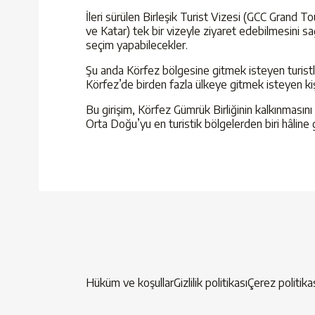
İleri sürülen Birleşik Turist Vizesi (GCC Grand T
ve Katar) tek bir vizeyle ziyaret edebilmesini sağ
seçim yapabilecekler.
Şu anda Körfez bölgesine gitmek isteyen turistleri
Körfez’de birden fazla ülkeye gitmek isteyen kişi
Bu girişim, Körfez Gümrük Birliğinin kalkınmasını
Orta Doğu’yu en turistik bölgelerden biri hâline
Hüküm ve koşullar
Gizlilik politikası
Çerez politika