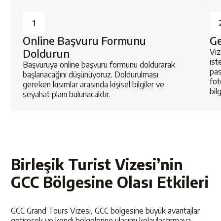
1
Online Başvuru Formunu
Ge
Doldurun
Viz
ist
Başvuruya online başvuru formunu doldurarak
pas
başlanacağını düşünüyoruz. Doldurulması
fot
gereken kısımlar arasında kişisel bilgiler ve
bil
seyahat planı bulunacaktır.
Birleşik Turist Vizesi’nin
GCC Bölgesine Olası Etkileri
GCC Grand Tours Vizesi, GCC bölgesine büyük avantajlar
getirecek ve kendi bölgelerine ulaşımı kolaylaştırmaya