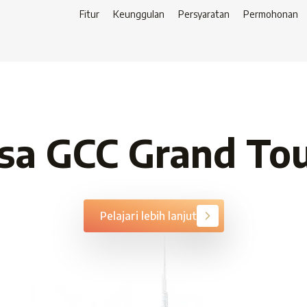
Fitur
Keunggulan
Persyaratan
Permohonan
sa GCC Grand To
Pelajari lebih lanjut