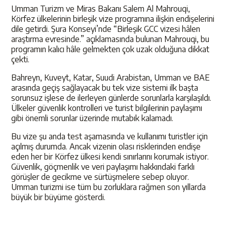
Umman Turizm ve Miras Bakanı Salem Al Mahrouqi,
Körfez ülkelerinin birleşik vize programına ilişkin endişelerini
dile getirdi. Şura Konseyi’nde “Birleşik GCC vizesi hâlen
araştırma evresinde.” açıklamasında bulunan Mahrouqi, bu
programın kalıcı hâle gelmekten çok uzak olduğuna dikkat
çekti.
Bahreyn, Kuveyt, Katar, Suudi Arabistan, Umman ve BAE
arasında geçiş sağlayacak bu tek vize sistemi ilk başta
sorunsuz işlese de ilerleyen günlerde sorunlarla karşılaşıldı.
Ülkeler güvenlik kontrolleri ve turist bilgilerinin paylaşımı
gibi önemli sorunlar üzerinde mutabık kalamadı.
Bu vize şu anda test aşamasında ve kullanımı turistler için
açılmış durumda. Ancak vizenin olası risklerinden endişe
eden her bir Körfez ülkesi kendi sınırlarını korumak istiyor.
Güvenlik, göçmenlik ve veri paylaşımı hakkındaki farklı
görüşler de gecikme ve sürtüşmelere sebep oluyor.
Umman turizmi ise tüm bu zorluklara rağmen son yıllarda
büyük bir büyüme gösterdi.