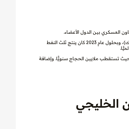
ون العسكري بين الدول الأعضاء.
يسيطر مجلس التعاون الخليجي على أكثر من نصف احتياطيات النفط التابعة لمنظمة الدول المصدرة للنفط (أوبك)، وبحلول عام 2023 كان ينتج ثلث النفط
ًّا.
حيث تستقطب ملايين الحجاج سنويًّا. وإضافة
ن الخليجي