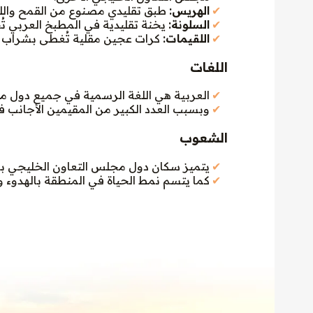
الهريس:
طبق تقليدي مصنوع من القمح واللحم
السلونة:
يخنة تقليدية في المطبخ العربي تُح
اللقيمات:
كرات عجين مقلية تُغطى بشراب ح
اللغات
العربية هي اللغة الرسمية في جميع دول م
وبسبب العدد الكبير من المقيمين الأجانب 
الشعوب
يتميز سكان دول مجلس التعاون الخليجي بعل
كما يتسم نمط الحياة في المنطقة بالهدوء و