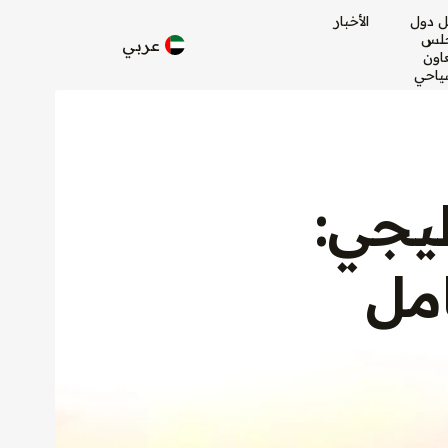
ل دول
الأخبار
لس
عربي
عاون
ياحي
يجي:
امل