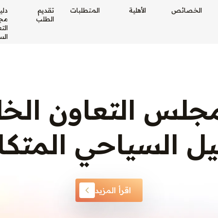
الخصائص
الأهلية
المتطلبات
تقديم
دلي
الطلب
مج
الت
الس
جلس التعاون الخل
يل السياحي المتك
اقرأ المزيد