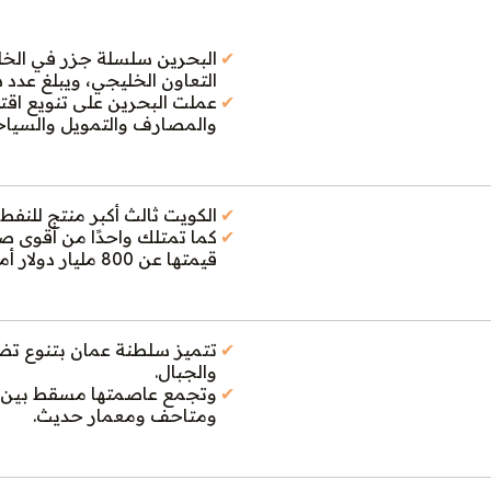
البحرين سلسلة جزر في الخ
التعاون الخليجي، ويبلغ عدد سكانها 1,6 مل
عملت البحرين على تنويع اق
والمصارف والتمويل والسياحة 
الكويت ثالث أكبر منتج للنفط 
كما تمتلك واحدًا من أقوى صن
قيمتها عن 800 مليار دولار أمريكي تديرها الهيئة العامة للاستثمار.
تتميز سلطنة عمان بتنوع تض
والجبال.
وتجمع عاصمتها مسقط بين ال
ومتاحف ومعمار حديث.