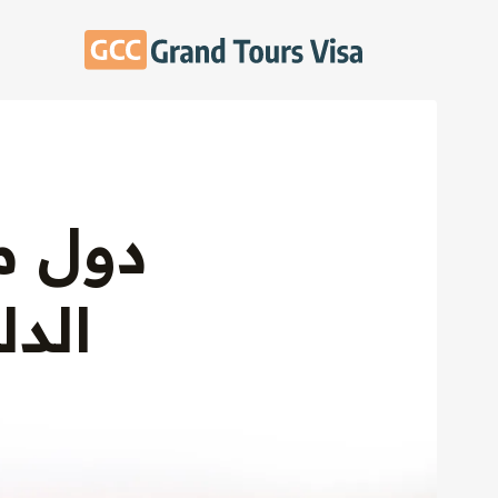
دول م
الدل